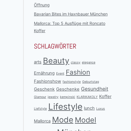
Öffnung
Bavarian Bites im Haxnbauer München
Mallorca: Top 5 Ausflüge mit Roncato
Koffer
SCHLAGWÖRTER
Beauty
arts
classy
elegance
Fashion
Ernährung
Event
Fashionshow
fashionstyle
Geburtstag
Gesundheit
Geschenk
Geschenke
Koffer
Glamour
jewelry
kempinski
KLARIKAKOLY
Lifestyle
lunch
Liefstyle
Luxus
Mode
Model
Mallorca