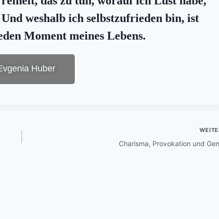
reiheit, das zu tun, worauf ich Lust habe,
nd weshalb ich selbstzufrieden bin, ist
 jeden Moment meines Lebens.
Evgenia Huber
WEITE
Charisma, Provokation und Ge