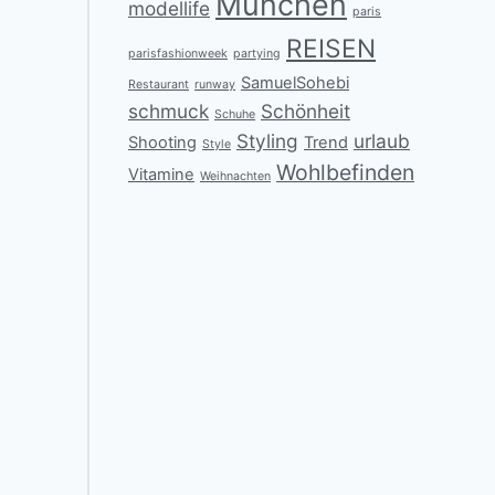
München
modellife
paris
REISEN
parisfashionweek
partying
SamuelSohebi
Restaurant
runway
schmuck
Schönheit
Schuhe
Styling
urlaub
Shooting
Trend
Style
Wohlbefinden
Vitamine
Weihnachten