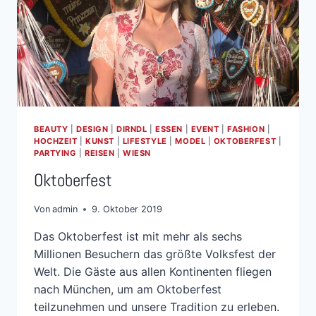
BEAUTY
|
DESIGN
|
DIRNDL
|
ESSEN
|
EVENT
|
FASHION
|
HOCHZEIT
|
KUNST
|
LIFESTYLE
|
MODEL
|
OKTOBERFEST
|
PARTYING
|
REISEN
|
WIESN
Oktoberfest
Von
admin
9. Oktober 2019
Das Oktoberfest ist mit mehr als sechs
Millionen Besuchern das größte Volksfest der
Welt. Die Gäste aus allen Kontinenten fliegen
nach München, um am Oktoberfest
teilzunehmen und unsere Tradition zu erleben.